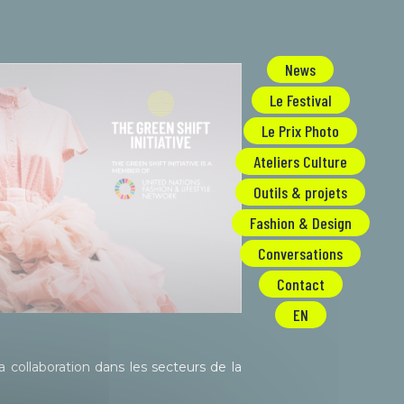
News
Le Festival
Le Prix Photo
Ateliers Culture
Outils & projets
Fashion & Design
Conversations
Contact
EN
la collaboration dans les secteurs de la