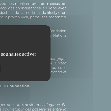
n avec des représentants de médias, de
rtage des connaissances, en ligne avec
stries de la mode et du lifestyle en
 pour promouvoir, parmi ses membres,
 le Fashion Impact Fund de la Fondation
tenue par l'Organisation des Nations
 souhaitez activer
eulement une innovation technologique
 qui s’aligne sur l’ambition du United
l’humain. Nous sommes fiers de nous
ir à la prochaine génération d’acteurs
BLIC Foundation.
ger dans la transition écologique. En
pour établir des passerelles entre la