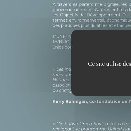
À travers sa plateforme digitale, les
gouvernements et d’autres entités des
les Objectifs de Développement Dura
termes environnemental, économique 
des pratiques plus durables et éthique
L'UNFLN est une initiative collaborati
PVBLIC et le département des affair
unies pour le développement industri
Ce site utilise d
« Les industries de la mode et du li
mais aussi une transformation culture
Nations Fashion and Lifestyle Netw
associer à eux pour faire progresser 
du changement. »
Kerry Bannigan, co-fondatrice de l
« L'initiative Green Shift a été cré
rejoignant le programme United Natio