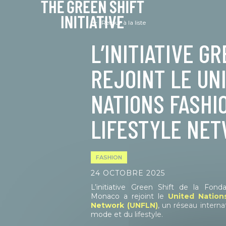
Panneau de gestion des cookies
Retour à la liste
L’INITIATIVE G
REJOINT LE UN
NATIONS FASHI
LIFESTYLE NE
FASHION
24 OCTOBRE 2025
L’initiative Green Shift de la Fond
Monaco a rejoint le
United Nation
Network (UNFLN)
, un réseau internat
mode et du lifestyle.