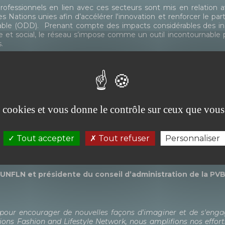
 professionnels en lien avec ces secteurs sont mis en relatio
 Nations unies afin d’accélérer l'innovation et renforcer le pa
ble (ODD). Prenant compte des impacts considérables des indu
et social, le réseau s’impose comme un outil incontournable
s.
ve créée par le Bureau des Nations unies pour les partenariats,
es économiques et sociales des Nations unies (UNDESA), et sou
el (ONUDI).
es cookies et vous donne le contrôle sur ceux que vous
festyle se trouvent à un moment charnière, nécessitant non s
lle. L’initiative Green Shift propose une approche visionnaire
ork de promouvoir des solutions inclusives et centrées sur 
Tout accepter
Tout refuser
Personnaliser
des récits écologiques qui inspirent et donnent les moyens d’ag
’UNFLN et présidente du conseil d’administration de la PV
ée pour encourager de nouvelles façons d'imaginer et de s'enga
ns Fashion and Lifestyle Network, nous amplifions nos efforts 