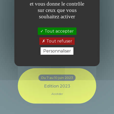
Du 4 au 6 juin 2025
et vous donne le contrôle
sur ceux que vous
Édition 2025
souhaitez activer
Accéder
Tout accepter
Du 5 au 7 juin 2024
Tout refuser
Édition 2024
Personnaliser
Accéder
Du 7 au 10 juin 2023
Edition 2023
Accéder