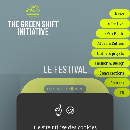
Panneau de gestion des cookies
News
Le Festival
Le Prix Photo
Ateliers Culture
Outils & projets
Fashion & Design
LE FESTIVAL
Conversations
Contact
Du 9 au 11 avril 2026
EN
Édition 2026
Accéder
Ce site utilise des cookies