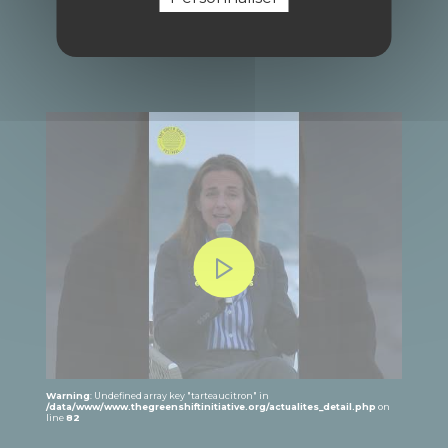
Warning
: Undefined array key "tarteaucitron" in
/data/www/www.thegreenshiftinitiative.org/actualites_detail.php
on
line
82