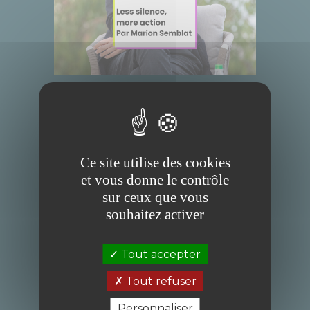
MARION SEMBLAT |
LESS SILENCE, MORE
ACTION
Ce site utilise des cookies
et vous donne le contrôle
CONVERSATIONS
sur ceux que vous
17 AVRIL 2024
souhaitez activer
Marion Semblat, fondatrice de Time for the
Ocean, nous invite à passer de la parole aux
actes pour protéger notre océan.
Tout accepter
Marion souligne l'importance d'une
mobilisation collective et intersectorielle
Tout refuser
pour relever les défis environnementaux.
Personnaliser