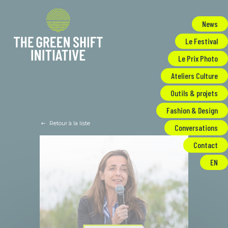
Panneau de gestion des cookies
News
Le Festival
Le Prix Photo
Ateliers Culture
Outils & projets
Fashion & Design
Retour à la liste
Conversations
Contact
EN