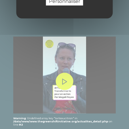
Personnaliser
Warning
: Undefined array key "tarteaucitron" in
/data/www/www.thegreenshiftinitiative.org/actualites_detail.php
on
line
82