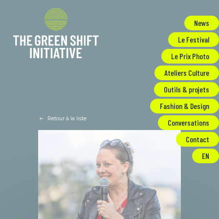
Panneau de gestion des cookies
News
Le Festival
Le Prix Photo
Ateliers Culture
Outils & projets
Fashion & Design
Retour à la liste
Conversations
Contact
EN