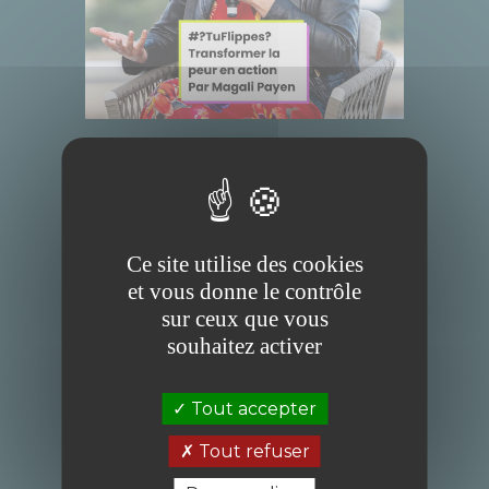
MAGALI PAYEN | #?
TUFLIPPES?
TRANSFORMER LA PEUR
Ce site utilise des cookies
EN ACTION
et vous donne le contrôle
sur ceux que vous
CONVERSATIONS
souhaitez activer
28 JUILLET 2023
Face à l'urgence climatique, comment
gérer la peur et l'éco-anxiété ? Magali Payen
Tout accepter
présente la campagne #TuFlippes, lancée
par le mouvement On Est Prêt et propose
Tout refuser
des solutions pour canaliser nos émotions au
service de l'action.